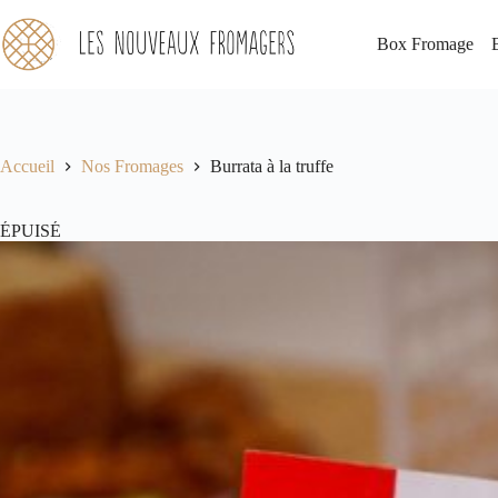
Passer
au
Box Fromage
contenu
Accueil
Nos Fromages
Burrata à la truffe
ÉPUISÉ